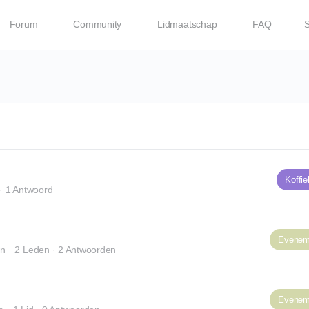
Forum
Community
Lidmaatschap
FAQ
Koffi
·
1 Antwoord
Evenem
en
2 Leden
·
2 Antwoorden
Evenem