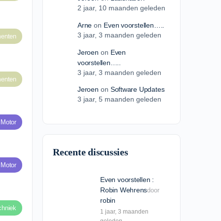
2 jaar​, 10 maanden geleden
Arne
on
Even voorstellen…..
3 jaar​, 3 maanden geleden
enten
Jeroen
on
Even
voorstellen…..
3 jaar​, 3 maanden geleden
enten
Jeroen
on
Software Updates
3 jaar​, 5 maanden geleden
 Motor
Recente discussies
 Motor
Even voorstellen :
Robin Wehrens
door
robin
chniek
1 jaar​, 3 maanden