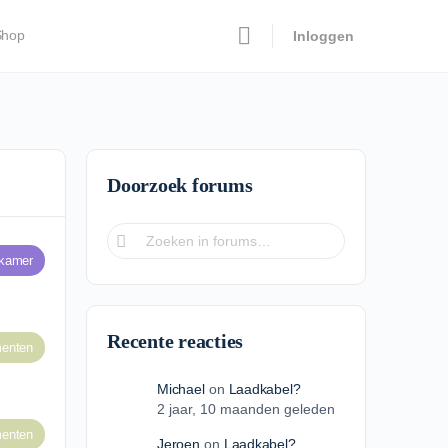
Shop
Inloggen
Doorzoek forums
ekamer
Recente reacties
enten
Michael
on
Laadkabel?
2 jaar​, 10 maanden geleden
enten
Jeroen
on
Laadkabel?