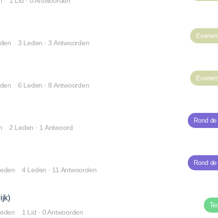
n
1 Lid
·
0 Antwoorden
Evenem
eden
3 Leden
·
3 Antwoorden
Evenem
eden
6 Leden
·
8 Antwoorden
Rond de
n
2 Leden
·
1 Antwoord
Rond de
leden
4 Leden
·
11 Antwoorden
jk)
Te
leden
1 Lid
·
0 Antwoorden