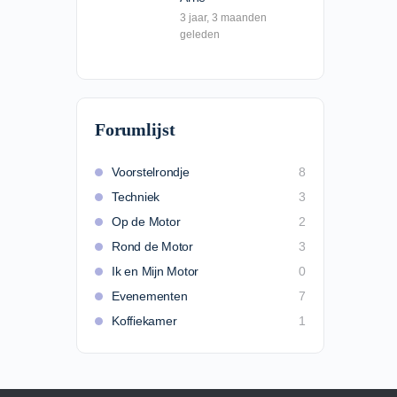
3 jaar​, 3 maanden
geleden
Forumlijst
Voorstelrondje
8
Techniek
3
Op de Motor
2
Rond de Motor
3
Ik en Mijn Motor
0
Evenementen
7
Koffiekamer
1