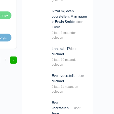
geleden
Ik zal mij even
chniek
voorstellen. Mijn naam
is Erwin Smilde.
door
Erwin
2 jaar​, 3 maanden
Informatie voor aspirant Energica eigenaren
geleden
Laadkabel?
door
Michael
2 jaar​, 10 maanden
1
2
geleden
Even voorstellen
door
Michael
2 jaar​, 11 maanden
geleden
Even
voorstellen…..
door
Arne