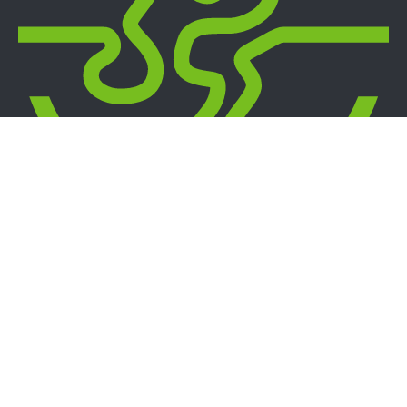
Energica Club Nederland
dé eerste motorvereniging voor elektrische motor pioniers van
Nederland
Members
Profiel