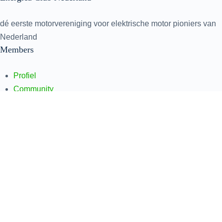
dé eerste motorvereniging voor elektrische motor pioniers van
Nederland
Members
Profiel
Community
Inbox
Facebook
WhatsApp
Links
Evenementen
Forum
Foto's
Lidmaatschap