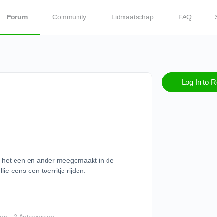
Forum
Community
Lidmaatschap
FAQ
Log In to R
 Al het een en ander meegemaakt in de
lie eens een toerritje rijden.
den
·
2 Antwoorden