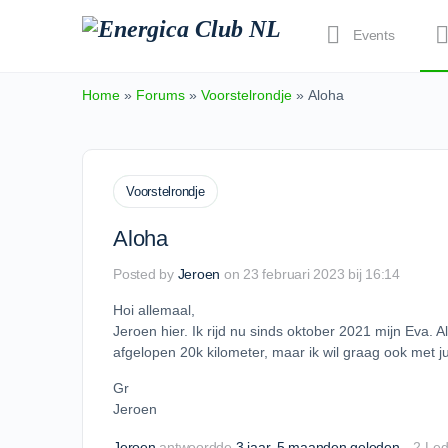
Events
Home
»
Forums
»
Voorstelrondje
»
Aloha
Voorstelrondje
Aloha
Posted by
Jeroen
on 23 februari 2023 bij 16:14
Hoi allemaal,
Jeroen hier. Ik rijd nu sinds oktober 2021 mijn Eva.
afgelopen 20k kilometer, maar ik wil graag ook met jul
Gr
Jeroen
Jeroen
antwoordde
3 jaar​, 5 maanden geleden
2 Le